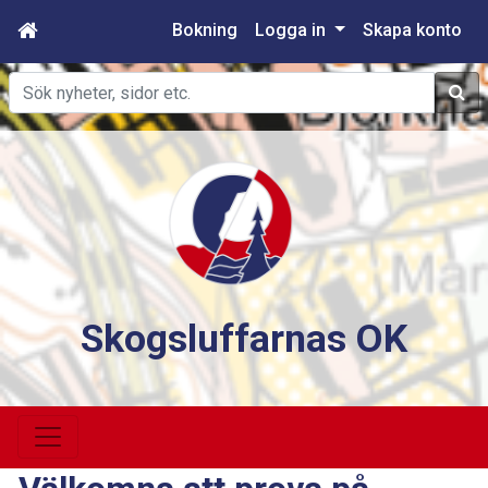
Bokning
Logga in
Skapa konto
Sök
Skogsluffarnas OK