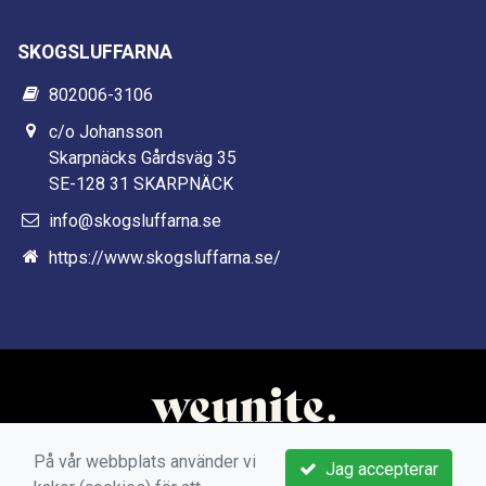
SKOGSLUFFARNA
802006-3106
c/o Johansson
Skarpnäcks Gårdsväg 35
SE-128 31 SKARPNÄCK
info@skogsluffarna.se
https://www.skogsluffarna.se/
På vår webbplats använder vi
Jag accepterar