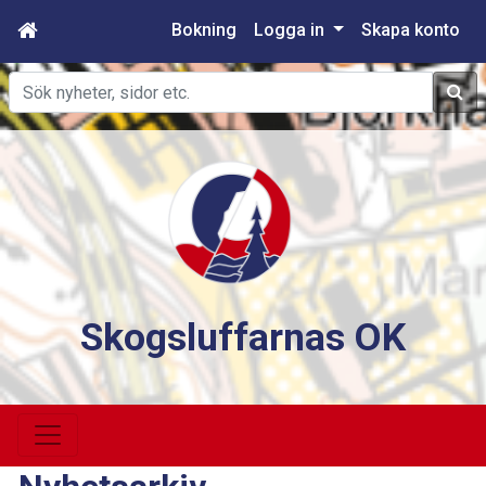
Bokning
Logga in
Skapa konto
Sök
Skogsluffarnas OK