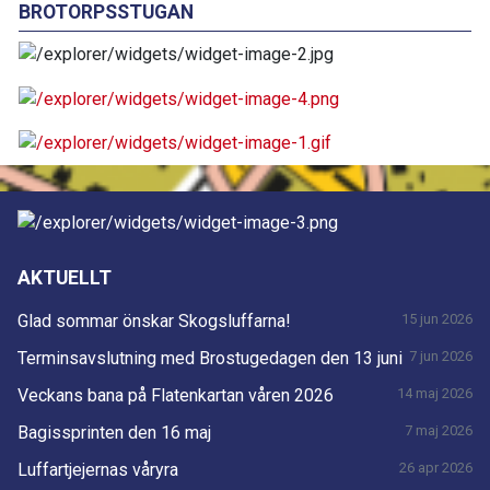
BROTORPSSTUGAN
AKTUELLT
Glad sommar önskar Skogsluffarna!
15 jun 2026
Terminsavslutning med Brostugedagen den 13 juni
7 jun 2026
Veckans bana på Flatenkartan våren 2026
14 maj 2026
Bagissprinten den 16 maj
7 maj 2026
Luffartjejernas våryra
26 apr 2026