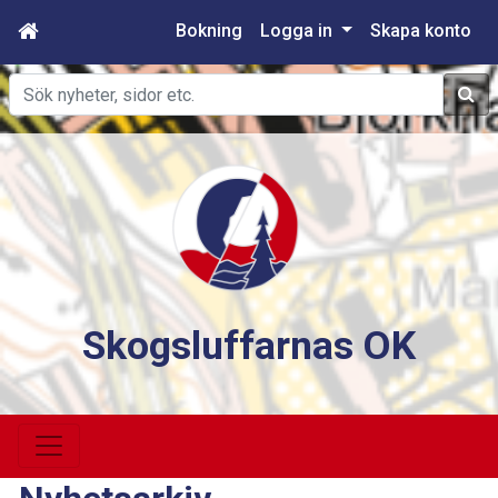
Bokning
Logga in
Skapa konto
Sök
Skogsluffarnas OK