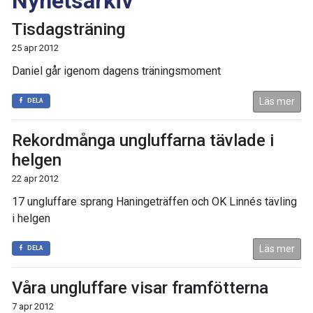
Nyhetsarkiv
Tisdagsträning
25 apr 2012
Daniel går igenom dagens träningsmoment
Läs mer
DELA
Rekordmånga ungluffarna tävlade i
helgen
22 apr 2012
17 ungluffare sprang Haningeträffen och OK Linnés tävling
i helgen
Läs mer
DELA
Våra ungluffare visar framfötterna
7 apr 2012