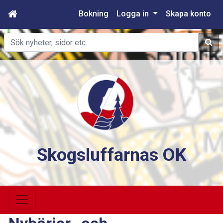
Bokning
Logga in
Skapa konto
Sök
Skogsluffarnas OK