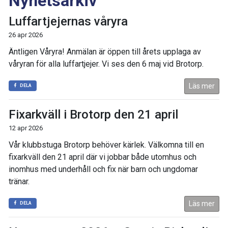
Nyhetsarkiv
Luffartjejernas våryra
26 apr 2026
Äntligen Våryra! Anmälan är öppen till årets upplaga av
våryran för alla luffartjejer. Vi ses den 6 maj vid Brotorp.
Läs mer
DELA
Fixarkväll i Brotorp den 21 april
12 apr 2026
Vår klubbstuga Brotorp behöver kärlek. Välkomna till en
fixarkväll den 21 april där vi jobbar både utomhus och
inomhus med underhåll och fix när barn och ungdomar
tränar.
Läs mer
DELA