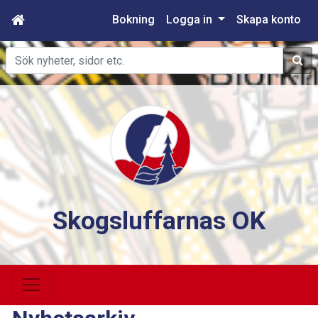
Bokning
Logga in
Skapa konto
Sök
Skogsluffarnas OK