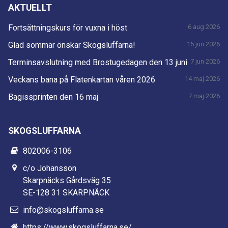
AKTUELLT
Fortsättningskurs för vuxna i höst
6 aug 2026
Glad sommar önskar Skogsluffarna!
15 jun 2026
Terminsavslutning med Brostugedagen den 13 juni
7 jun 2026
Veckans bana på Flatenkartan våren 2026
14 maj 2026
Bagissprinten den 16 maj
7 maj 2026
SKOGSLUFFARNA
802006-3106
c/o Johansson
Skarpnäcks Gårdsväg 35
SE-128 31 SKARPNÄCK
info@skogsluffarna.se
https://www.skogsluffarna.se/