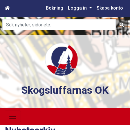
Bokning
Logga in
Skapa konto
Sök
Skogsluffarnas OK