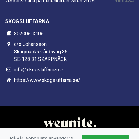
Veckans bana på Flatenkartan våren 2026
14 maj 2026
SKOGSLUFFARNA
802006-3106
c/o Johansson
Skarpnäcks Gårdsväg 35
SE-128 31 SKARPNÄCK
info@skogsluffarna.se
https://www.skogsluffarna.se/
På vår webbplats använder vi