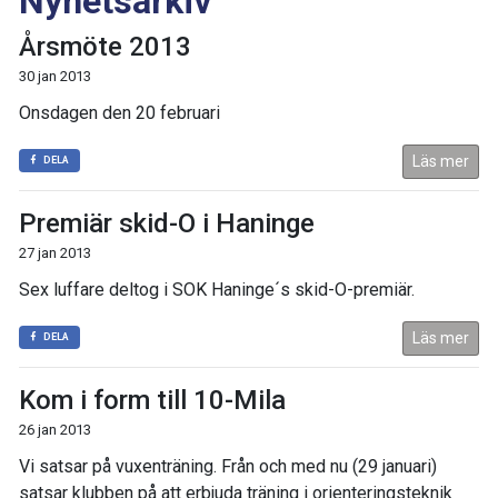
Nyhetsarkiv
Årsmöte 2013
30 jan 2013
Onsdagen den 20 februari
Läs mer
DELA
Premiär skid-O i Haninge
27 jan 2013
Sex luffare deltog i SOK Haninge´s skid-O-premiär.
Läs mer
DELA
Kom i form till 10-Mila
26 jan 2013
Vi satsar på vuxenträning. Från och med nu (29 januari)
satsar klubben på att erbjuda träning i orienteringsteknik