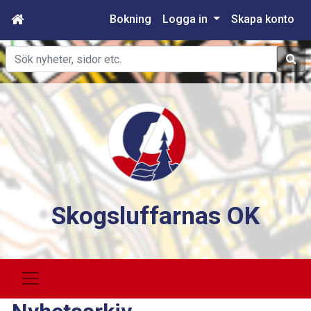
Bokning
Logga in
Skapa konto
Sök
Skogsluffarnas OK