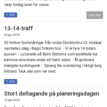
varje tisdag även för vuxna.
Läs mer
DELA
13-14-träff
25 jan 2013
50 tretton-fjortonåringar från södra Stockholms OL-klubbar
samlades idag i Bagis folkets hus. - Vi la fyra 14-bitars
pussel- - Lyssnade på Björn Ekbloms som berättade hur
kartorna utvecklats under ett halvt sekel. - Åt groteska
mängder kycklingwok. - Sprang lite orientering i riktigt tung
blötsnö. Tack alla som var med.
DELA
Stort deltagande på planeringsdagen
13 jan 2013