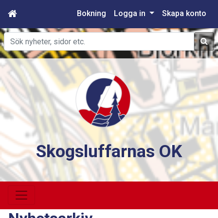
Bokning
Logga in
Skapa konto
Sök
Skogsluffarnas OK