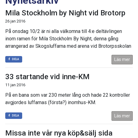
Nyhetsarkiv
Mila Stockholm by Night vid Brotorp
26 jan 2016
På onsdag 10/2 är ni alla välkomna till 4:e deltävlingen
inom ramen för Mila Stockholm By Night, denna gång
arrangerad av Skogsluffarna med arena vid Brotorpsskolan
Läs mer
DELA
33 startande vid inne-KM
11 jan 2016
På en bana som var 230 meter lång och hade 22 kontroller
avgjordes luffarnas (första?) inomhus-KM.
Läs mer
DELA
Missa inte vår nya köp&sälj sida