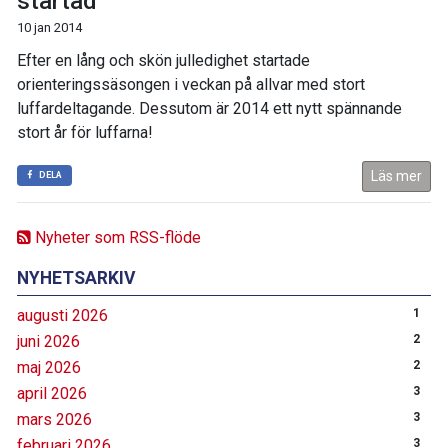
startad
10 jan 2014
Efter en lång och skön julledighet startade
orienteringssäsongen i veckan på allvar med stort
luffardeltagande. Dessutom är 2014 ett nytt spännande
stort år för luffarna!
Läs mer
DELA
Nyheter som RSS-flöde
NYHETSARKIV
augusti 2026
1
juni 2026
2
maj 2026
2
april 2026
3
mars 2026
3
februari 2026
3