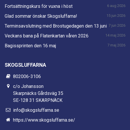
Fortsättningskurs för vuxna i höst
6 aug 2026
Glad sommar önskar Skogsluffarna!
15 jun 2026
Terminsavslutning med Brostugedagen den 13 juni
7 jun 2026
Veckans bana på Flatenkartan våren 2026
14 maj 2026
Bagissprinten den 16 maj
7 maj 2026
SKOGSLUFFARNA
802006-3106
c/o Johansson
Skarpnäcks Gårdsväg 35
SE-128 31 SKARPNÄCK
info@skogsluffarna.se
https://www.skogsluffarna.se/