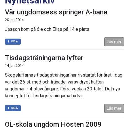
Nyhetsarkiv
Vår ungdomsess springer A-bana
20 jan 2014
Jasson kom på 6:e och Elias på 14:e plats
Läs mer
DELA
Tisdagsträningarna lyfter
14 jan 2014
Skogsluffarnas tisdagsträningar har rivstartat för året. Idag
var det 26 st. med och tränade, varav drygt häften
ungdomar + 4 stavgångare. Förra veckan 20-talet. Det nya
konceptet för tisdagsträningarna bidrar.
Läs mer
DELA
OL-skola ungdom Hösten 2009