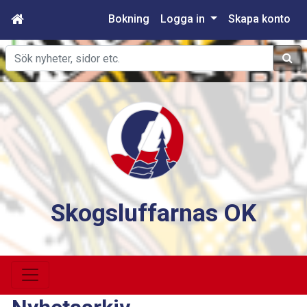
Bokning
Logga in
Skapa konto
Sök
Skogsluffarnas OK