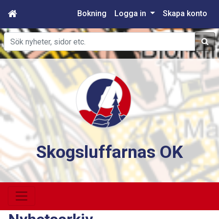
Bokning
Logga in
Skapa konto
Sök
Skogsluffarnas OK