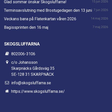
Glad sommar önskar Skogsluffarna!
15 jun 2026
Terminsavslutning med Brostugedagen den 13 juni
7 jun 2026
Veckans bana på Flatenkartan våren 2026
14 maj 2026
Bagissprinten den 16 maj
7 maj 2026
SKOGSLUFFARNA
802006-3106
c/o Johansson
Skarpnäcks Gårdsväg 35
SE-128 31 SKARPNÄCK
info@skogsluffarna.se
https://www.skogsluffarna.se/