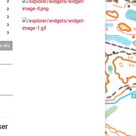
2
2
3
3
3
a alla
er