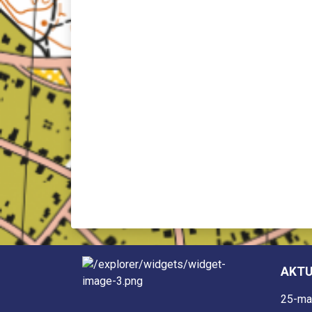
AKTU
25-ma