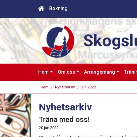
Bokning
Skogsl
Hem
Om oss
Arrangemang
Träni
Hem
Nyhetsarkiv
jun 2022
Nyhetsarkiv
Träna med oss!
20 jun 2022