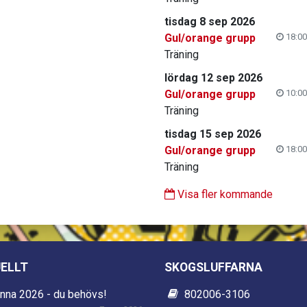
tisdag 8 sep 2026
Gul/orange grupp
18:00
Träning
lördag 12 sep 2026
Gul/orange grupp
10:00
Träning
tisdag 15 sep 2026
Gul/orange grupp
18:00
Träning
Visa fler kommande
ELLT
SKOGSLUFFARNA
nna 2026 - du behövs!
802006-3106