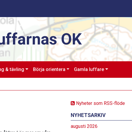
uffarnas OK
ng & tävling
Börja orientera
Gamla luffare
Nyheter som RSS-flöde
NYHETSARKIV
augusti 2026