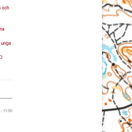
n och
xna
h unga
SO
 - 11:30