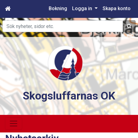
Bokning
Logga in
Skapa konto
Sök
Skogsluffarnas OK