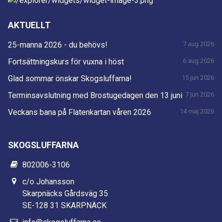
AKTUELLT
25-manna 2026 - du behövs!
7 aug 2026
Fortsättningskurs för vuxna i höst
6 aug 2026
Glad sommar önskar Skogsluffarna!
15 jun 2026
Terminsavslutning med Brostugedagen den 13 juni
7 jun 2026
Veckans bana på Flatenkartan våren 2026
14 maj 2026
SKOGSLUFFARNA
802006-3106
c/o Johansson
Skarpnäcks Gårdsväg 35
SE-128 31 SKARPNÄCK