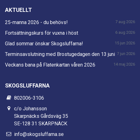
AKTUELLT
25-manna 2026 - du behövs!
7 aug 2026
Fortsättningskurs för vuxna i höst
6 aug 2026
Glad sommar önskar Skogsluffarna!
15 jun 2026
Terminsavslutning med Brostugedagen den 13 juni
7 jun 2026
Veckans bana på Flatenkartan våren 2026
14 maj 2026
SKOGSLUFFARNA
802006-3106
c/o Johansson
Skarpnäcks Gårdsväg 35
SE-128 31 SKARPNÄCK
info@skogsluffarna.se