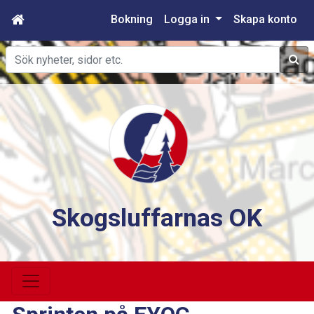
Bokning
Logga in
Skapa konto
Sök
Skogsluffarnas OK