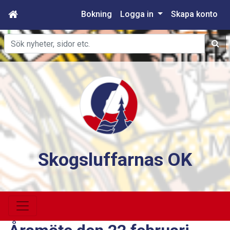
Bokning
Logga in
Skapa konto
Sök
Skogsluffarnas OK