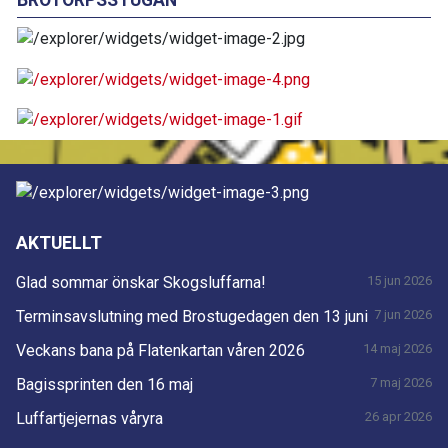
BROTORPSSTUGAN
AKTUELLT
Glad sommar önskar Skogsluffarna!
15 jun 2026
Terminsavslutning med Brostugedagen den 13 juni
7 jun 2026
Veckans bana på Flatenkartan våren 2026
14 maj 2026
Bagissprinten den 16 maj
7 maj 2026
Luffartjejernas våryra
26 apr 2026