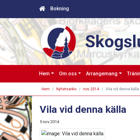
Bokning
Skogsl
Hem
Om oss
Arrangemang
Träni
Hem
Nyhetsarkiv
nov 2014
Vila vid denna källa
Vila vid denna källa
5 nov 2014