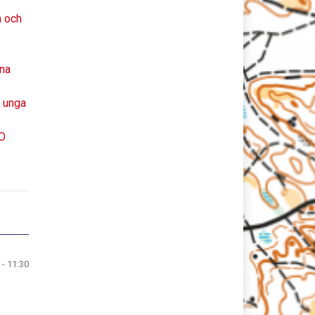
n och
xna
h unga
SO
 - 11:30