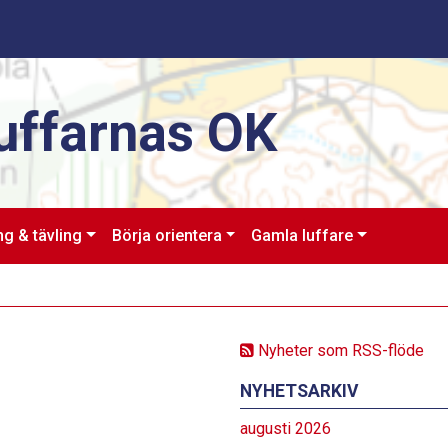
uffarnas OK
ng & tävling
Börja orientera
Gamla luffare
Nyheter som RSS-flöde
NYHETSARKIV
augusti 2026