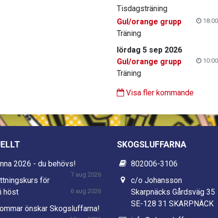
Tisdagsträning
Gul/orange grupp
18:00
Träning
lördag 5 sep 2026
Gul/orange grupp
10:00
Träning
Visa fler kommande
ELLT
SKOGSLUFFARNA
nna 2026 - du behövs!
802006-3106
7 aug 2026
ttningskurs för
c/o Johansson
i höst
6 aug 2026
Skarpnäcks Gårdsväg 35
SE-128 31 SKARPNÄCK
sommar önskar Skogsluffarna!