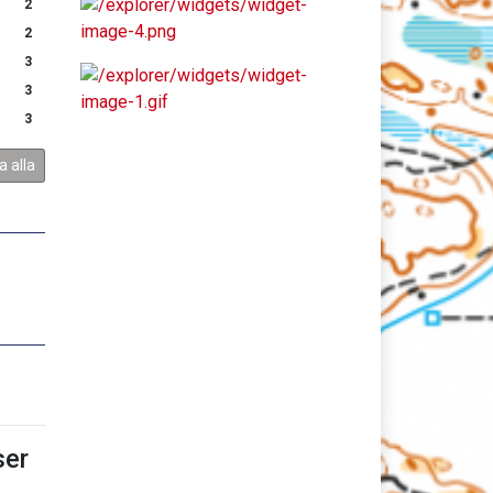
2
2
3
3
3
a alla
er