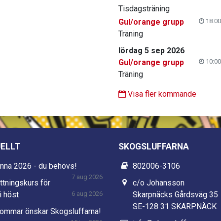
Tisdagsträning
Gul/orange grupp
18:00
Träning
lördag 5 sep 2026
Gul/orange grupp
10:00
Träning
Visa fler kommande
ELLT
SKOGSLUFFARNA
nna 2026 - du behövs!
802006-3106
7 aug 2026
ttningskurs för
c/o Johansson
i höst
6 aug 2026
Skarpnäcks Gårdsväg 35
SE-128 31 SKARPNÄCK
sommar önskar Skogsluffarna!