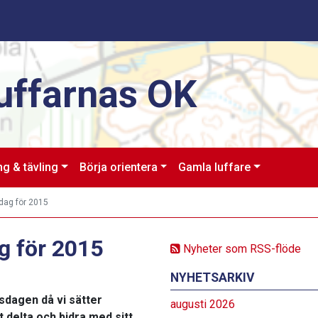
uffarnas OK
ng & tävling
Börja orientera
Gamla luffare
dag för 2015
g för 2015
Nyheter som RSS-flöde
NYHETSARKIV
sdagen då vi sätter
augusti 2026
 delta och bidra med sitt.