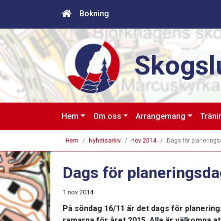
Bokning
Skogsl
Hem
Om oss
Arrangemang
Träni
Hem
Nyhetsarkiv
nov 2014
Dags för planerings
Dags för planeringsda
1 nov 2014
På söndag 16/11 är det dags för planering
ramarna för året 2015. Alla är välkomna att