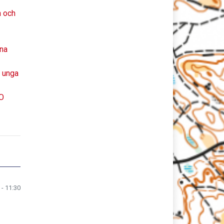
n och
xna
h unga
SO
 - 11:30