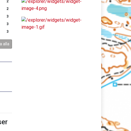
2
2
3
3
3
a alla
er