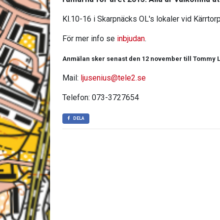
Kl.10-16 i Skarpnäcks OL's lokaler vid Kärrtorp
För mer info se
inbjudan
.
Anmälan sker senast den 12 november till Tommy 
Mail:
ljusenius@tele2.se
Telefon: 073-3727654
DELA