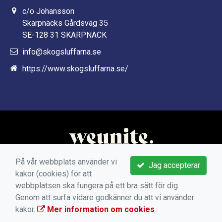
c/o Johansson
Skarpnäcks Gårdsväg 35
SE-128 31 SKARPNÄCK
info@skogsluffarna.se
https://www.skogsluffarna.se/
På vår webbplats använder vi
Jag accepterar
kakor (cookies) för att
webbplatsen ska fungera på ett bra sätt för dig.
Genom att surfa vidare godkänner du att vi använder
kakor.
Mer information om cookies
.