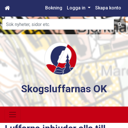
Bokning
Logga in
Skapa konto
Sök
Skogsluffarnas OK