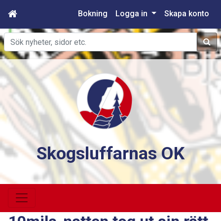
Bokning
Logga in
Skapa konto
Sök
Skogsluffarnas OK