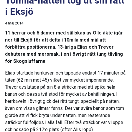
10mila-natten tog ut sin rätt
i Eksjö
4 maj 2014
11 herrar och 6 damer med sällskap av Olle åkte igår
ner till Eksjö för att delta i 10mila med mål att
förbättra positionerna. 13-åriga Elias och Trevor
debutera med mersmak, i en i övrigt rätt tung tävling
för Skogsluffarna
Elias startade herrkaven och tappade endast 17 minuter på
täten (62 min mot 45) vilket var mycket imponerande.
Trevor avslutade på sin 8:e sträcka med att spika hela
banan och dessa två stod för mycket av behållningen. I
herrkaveln i övrigt gick det rätt tungt, speciellt på natten,
även om vissa glimtar fanns. Det var svåra banor som tom
gjorde att vi fick bryta under natten, men resterande
sträckor fullföljdes i alla fall. Efter två sträckor var vi uppe
och nosade på 217:e plats (efter Alis lopp).