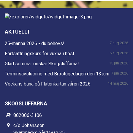
AKTUELLT
25-manna 2026 - du behövs!
7 aug 2026
Fortsättningskurs för vuxna i höst
6 aug 2026
Glad sommar önskar Skogsluffarna!
15 jun 2026
Terminsavslutning med Brostugedagen den 13 juni
7 jun 2026
Veckans bana på Flatenkartan våren 2026
14 maj 2026
SKOGSLUFFARNA
802006-3106
c/o Johansson
Skarpnäcks Gårdsväg 35