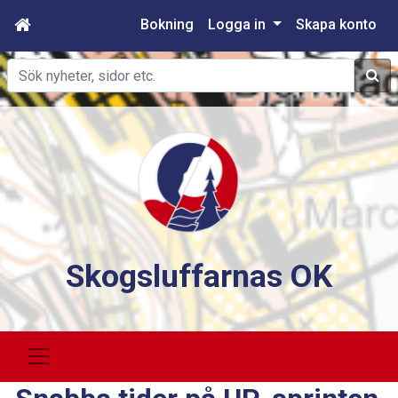
Bokning
Logga in
Skapa konto
Sök
Skogsluffarnas OK