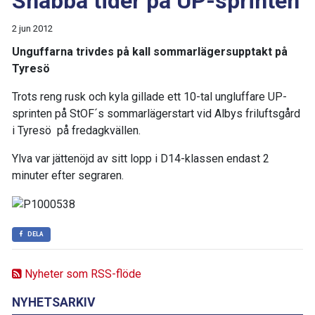
Snabba tider på UP-sprinten
2 jun 2012
Unguffarna trivdes på kall sommarlägersupptakt på
Tyresö
Trots reng rusk och kyla gillade ett 10-tal ungluffare UP-
sprinten på StOF´s sommarlägerstart vid Albys friluftsgård
i Tyresö på fredagkvällen.
Ylva var jättenöjd av sitt lopp i D14-klassen endast 2
minuter efter segraren.
DELA
Nyheter som RSS-flöde
NYHETSARKIV