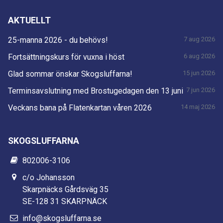
AKTUELLT
25-manna 2026 - du behövs!
7 aug 2026
Fortsättningskurs för vuxna i höst
6 aug 2026
Glad sommar önskar Skogsluffarna!
15 jun 2026
Terminsavslutning med Brostugedagen den 13 juni
7 jun 2026
Veckans bana på Flatenkartan våren 2026
14 maj 2026
SKOGSLUFFARNA
802006-3106
c/o Johansson
Skarpnäcks Gårdsväg 35
SE-128 31 SKARPNÄCK
info@skogsluffarna.se