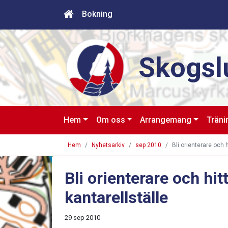
Bokning
Skogsl
Hem
Om oss
Arrangemang
Träni
Hem
Nyhetsarkiv
sep 2010
Bli orienterare och h
Bli orienterare och hit
kantarellställe
29 sep 2010