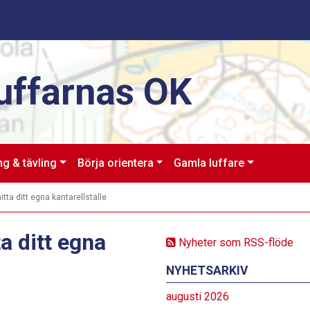
uffarnas OK
ng & tävling
Börja orientera
Gamla luffare
itta ditt egna kantarellställe
ta ditt egna
Nyheter som RSS-flöde
NYHETSARKIV
augusti 2026