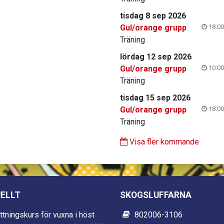
tisdag 8 sep 2026
Gul/orange grupp
18:00
Träning
lördag 12 sep 2026
Gul/orange grupp
10:00
Träning
tisdag 15 sep 2026
Gul/orange grupp
18:00
Träning
Visa fler kommande
ELLT
SKOGSLUFFARNA
ttningskurs för vuxna i höst
802006-3106