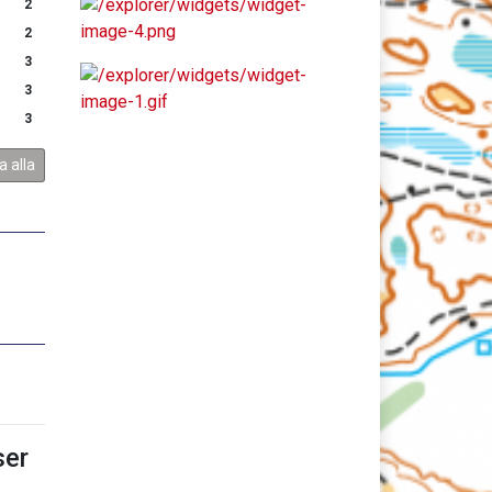
2
2
3
3
3
a alla
er