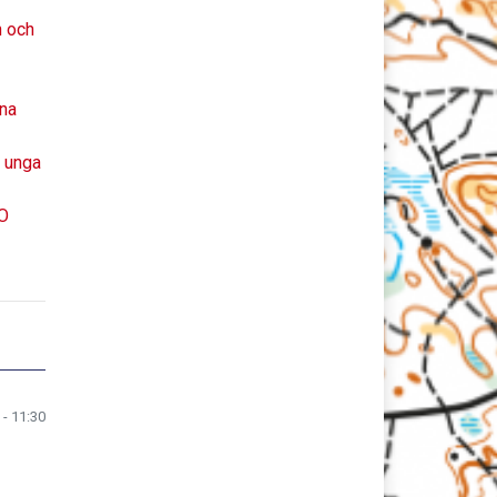
n och
xna
h unga
SO
 - 11:30