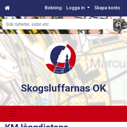
Bokning
Logga in
Skapa konto
Sök
Skogsluffarnas OK