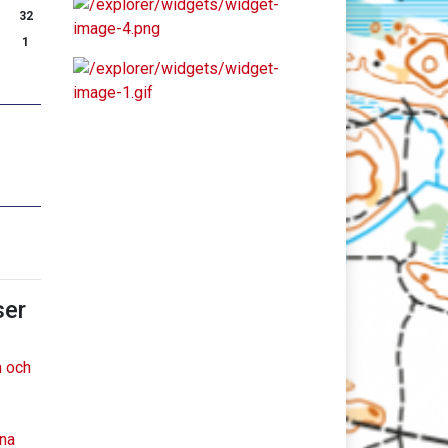
32
1
er
n och
xna