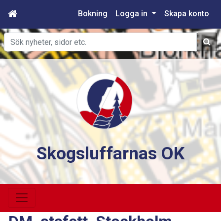
Bokning
Logga in
Skapa konto
Sök
Skogsluffarnas OK